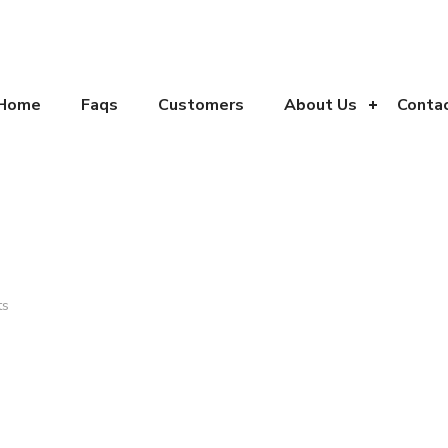
Home
Faqs
Customers
About Us
Conta
ts
خبرنامه
تماس
آدرس:
ایران – تهران